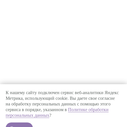
+7 913 731-10-80
care@aerolab.pro
ООО «Аэро Хелс Менеджмент»
К нашему сайту подключен сервис веб-аналитики Яндекс
630007 г. Новосибирск,
Метрика, использующий cookie. Вы даете свое согласие
улица Октябрьская, д. 34
на обработку персональных данных с помощью этого
ОГРН: 1205400038062
сервиса в порядке, указанном в
Политике обработки
ИНН: 5433974891
персональных данных
?