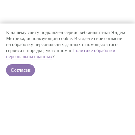
Режим работы
ежедневно 24 часа в сутки
К нашему сайту подключен сервис веб-аналитики Яндекс
+7 913 731-10-80
Метрика, использующий cookie. Вы даете свое согласие
на обработку персональных данных с помощью этого
care@aerolab.pro
сервиса в порядке, указанном в
Политике обработки
персональных данных
?
Согласен
Поделиться:
ООО «Аэро Хелс Менеджмент»
630007 г. Новосибирск,
улица Октябрьская, д. 34