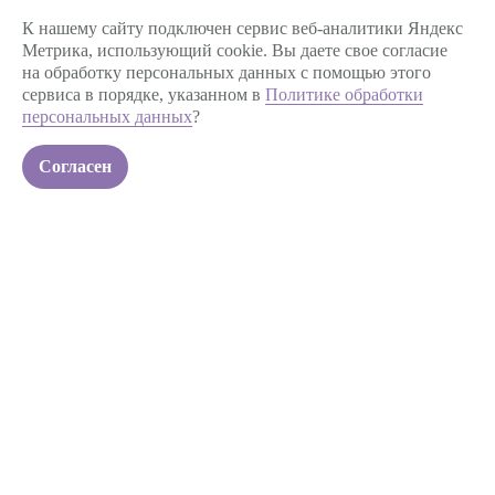
Главная
Юридическим лицам
К нашему сайту подключен сервис веб-аналитики Яндекс
Контакты
Стоимость
Метрика, использующий cookie. Вы даете свое согласие
Для кого
О проекте
на обработку персональных данных с помощью этого
сервиса в порядке, указанном в
Политике обработки
Информационные
материалы
персональных данных
?
СОЦСЕТИ
Согласен
Поделиться:
Политика обработки ПД
Публичная оферта
Создание сайта